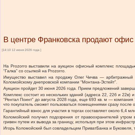
В центре Франковска продают офис 
[14:10 12 июня 2026 года ]
На Prozorro выставили на аукцион офисный комплекс площадью
“Галка” со ссылкой на Prozorro.
Имущество выставил на продажу Олег Чичва — арбитражный у
Коломойскому днепровской компании “Монтана-Эстейт”.
Аукцион пройдет 30 июня 2026 года. Прием предложений заверш
Комплекс состоит из нескольких зданий (адреса 22, 22б и 22в)
“Рентал Поинт” до августа 2028 года, еще 693 кв. м — компани
что покупатель сможет пользоваться помещениями сразу после 
Гарантийный взнос для участия в торгах составляет около 6,4 мл
Коломойский получил подозрения от правоохранителей утром в
гривен путем их вывода за границу, используя при этом инфраст
Игорь Коломойский был совладельцем ПриватБанка и Буковеля, т