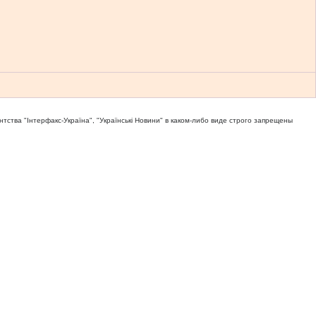
тва "Iнтерфакс-Україна", "Українськi Новини" в каком-либо виде строго запрещены