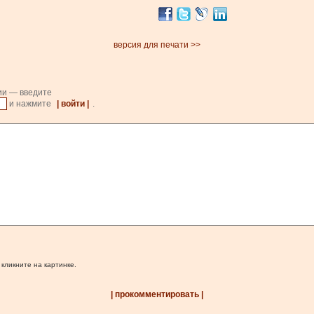
версия для печати >>
ии — введите
и нажмите
| войти |
.
 кликните на картинке.
| прокомментировать |