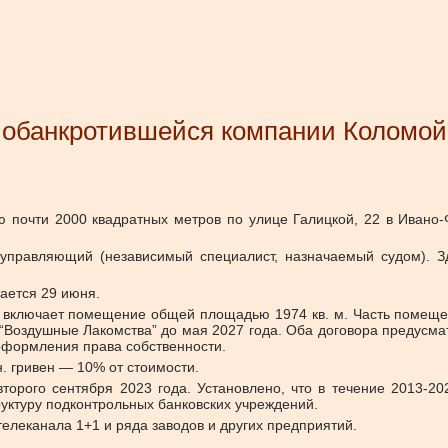
обанкротившейся компании Коломойск
 почти 2000 квадратных метров по улице Галицкой, 22 в Ивано-
правляющий (независимый специалист, назначаемый судом). З
ается 29 июня.
 и включает помещение общей площадью 1974 кв. м. Часть помеще
я “Воздушные Лакомства” до мая 2027 года. Оба договора предусм
оформления права собственности.
н. гривен — 10% от стоимости.
торого сентября 2023 года. Установлено, что в течение 2013-2
руктуру подконтрольных банковских учреждений.
елеканала 1+1 и ряда заводов и других предприятий.