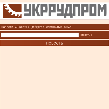
НОВОСТИ
АНАЛИТИКА
ДАЙДЖЕСТ
СПРАВОЧНИК
О НАС
| искать |
НОВОСТЬ