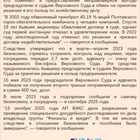
Его обвиняют в предоставлении неправомерной выгоды
председателю и судьям Верховного Суда в обмен на принятие
решения в его пользу по хозяйственному делу.
“В 2002 году обвиняемый приобрел 40,19 % акций Полтавского
горно-обогатительного комбината у четырёх компаний. Спустя
18 лет бывшие акционеры обжаловали договор в суде, однако
суд первой инстанции отказал в удовлетворении иска. В 2022
году апелляционный суд отменил это решение и признал
договор недействительным”, — говорится в сообщении.
Следствие утверждает, что в марте—апреле 2023 года
бизнесмен, стремясь сохранить контроль над акциями, через
посредника передал 2,7 млн долл. адвокату — члену так
называемого бэк-офиса Верховного Суда. Эти средства
предназначались бывшему председателю и судьям Верховного
Суда за принятие решения в пользу предпринимателя.
15 мая 2023 года председателя Верховного Суда и адвоката
поймали на получении второго транша неправомерной выгоды
в сумме 450 тыс. долл.
В июле 2023 года о подозрении сообщили и самому
бизнесмену, а посреднику — в сентябре 2025 года.
“15 октября 2025 года АП ВАКС дала разрешение на
проведение специального досудебного расследования по делу
владельца группы “Финансы и кредит”. В том же месяце
следствие в отношении бизнесмена и пособника было
завершено”, — говорится в сообщении.