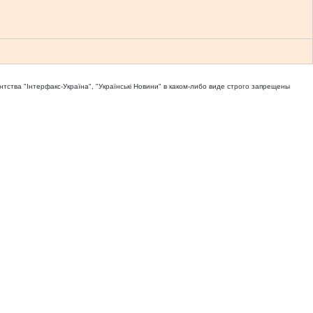
тва "Iнтерфакс-Україна", "Українськi Новини" в каком-либо виде строго запрещены