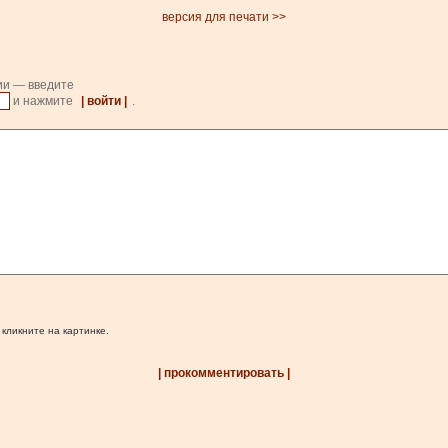
версия для печати >>
ии — введите
и нажмите
| войти |
.
 кликните на картинке.
| прокомментировать |