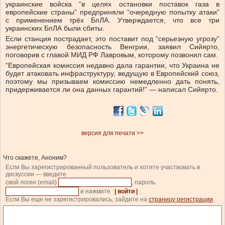
украинские войска “в целях остановки поставок газа в
европейские страны” предприняли “очередную попытку атаки”
с применением трёх БпЛА. Утверждается, что все три
украинских БпЛА были сбиты.
Если станция пострадает, это поставит под “серьезную угрозу”
энергетическую безопасность Венгрии, заявил Сийярто,
поговорив с главой МИД РФ Лавровым, которому позвонил сам.
“Европейская комиссия недавно дала гарантии, что Украина не
будет атаковать инфраструктуру, ведущую в Европейский союз,
поэтому мы призываем комиссию немедленно дать понять,
придерживается ли она данных гарантий!” — написал Сийярто.
версия для печати >>
Что скажете, Аноним?
Если Вы зарегистрированный пользователь и хотите участвовать в
дискуссии — введите
свой логин (email)
, пароль
и нажмите
| войти |
.
Если Вы еще не зарегистрировались, зайдите на
страницу регистрации
.