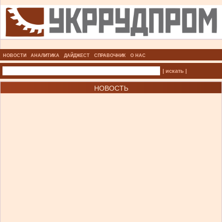
НОВОСТИ
АНАЛИТИКА
ДАЙДЖЕСТ
СПРАВОЧНИК
О НАС
| искать |
НОВОСТЬ