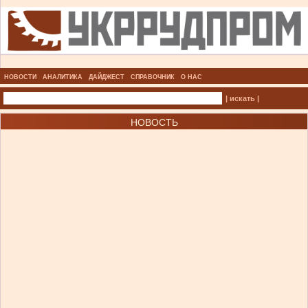
НОВОСТИ
АНАЛИТИКА
ДАЙДЖЕСТ
СПРАВОЧНИК
О НАС
| искать |
НОВОСТЬ