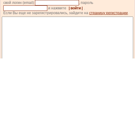
свой логин (email)
, пароль
и нажмите
| войти |
.
Если Вы еще не зарегистрировались, зайдите на
страницу регистрации
.
Код состоит из цифр и латинских букв, изображенных на картинке. Для перезагрузки
кода кликните на картинке.
| прокомментировать |