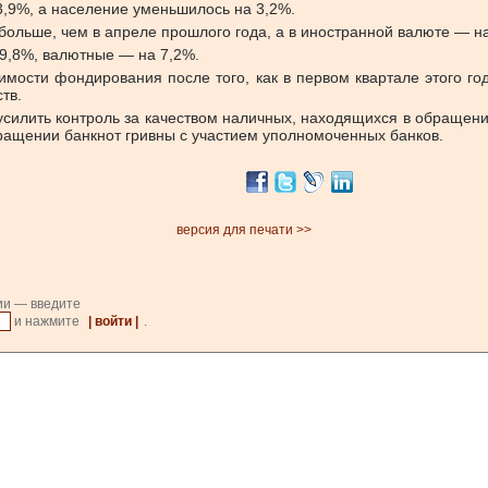
3,9%, а население уменьшилось на 3,2%.
больше, чем в апреле прошлого года, а в иностранной валюте — на
19,8%, валютные — на 7,2%.
имости фондирования после того, как в первом квартале этого г
тв.
илить контроль за качеством наличных, находящихся в обращении
ращении банкнот гривны с участием уполномоченных банков.
версия для печати >>
ии — введите
и нажмите
| войти |
.