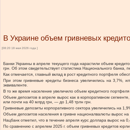
В Украине объем гривневых кредит
[08:20 18 мая 2026 года ]
Банки Украины в апреле текущего года нарастили объем кредитова
грн. Об этом свидетельствует статистика Национального банка, 
Как отмечается, главный вклад в рост кредитного портфеля обес
При этом гривневые кредиты бизнеса увеличились на 3,7%, и
эквиваленте.
В то же время население увеличило объем кредитного портфеля н
Объем депозитов в апреле вырос как в корпоративном сегменте, 
или почти на 40 млрд грн, — до 1,48 трлн грн.
Гривневые депозиты корпоративного сектора увеличились на 1,9%,
Объем депозитов населения в гривне националвалюты вырос на 3,
Нацбанк отметил, что в течение апреля курс доллара вырос на 0,4
По сравнению с апрелем 2025 г. объем гривневых кредитов юрли