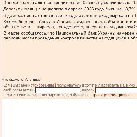
В то же время валютное кредитование бизнеса увеличилось на 1
Депозиты юрлиц в нацвалюте в апреле 2026 года были на 13,7% 
В домохозяйствах гривневые вклады за этот период выросли на 
Как сообщалось, банки в Украине ожидают роста объемов и сто
обязательств — выросла, прежде всего, по средствам домохозяйс
В марте сообщалось, что Национальный банк Украины намерен ус
периодичности проведения контроля качества находящихся в об
Что скажете, Аноним?
Если Вы зарегистрированный пользователь и хотите участвовать в дискусс
свой логин (email)
, пароль
Если Вы еще не зарегистрировались, зайдите на
страницу регистрации
.