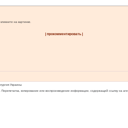
 кликните на картинке.
| прокомментировать |
ллургия Украины
 Перепечатка, копирование или воспроизведение информации, содержащей ссылку на агентс