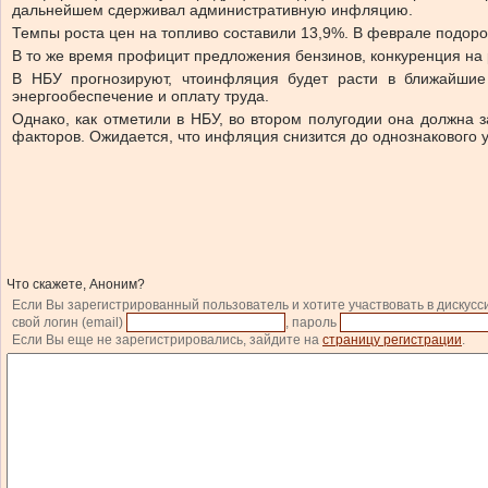
дальнейшем сдерживал административную инфляцию.
Темпы роста цен на топливо составили 13,9%.
В феврале подорож
В то же время профицит предложения бензинов, конкуренция на
В НБУ прогнозируют, что
инфляция будет расти в ближайшие
энергообеспечение и оплату труда.
Однако, как отметили в НБУ, во втором полугодии она должн
факторов. Ожидается, что инфляция снизится до однознакового у
Что скажете, Аноним?
Если Вы зарегистрированный пользователь и хотите участвовать в дискусс
свой логин (email)
, пароль
Если Вы еще не зарегистрировались, зайдите на
страницу регистрации
.