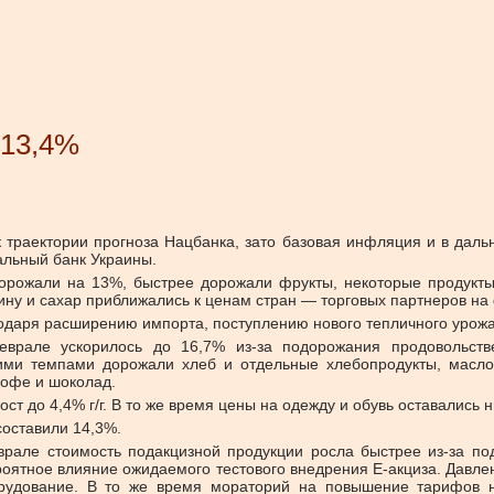
 13,4%
траектории прогноза Нацбанка, зато
базовая инфляция и в даль
льный банк Украины.
дорожали на 13%,
быстрее дорожали фрукты, некоторые продукт
ину и сахар приближались к ценам стран — торговых партнеров на 
одаря расширению импорта, поступлению нового тепличного урожа
еврале ускорилось до 16,7% из-за
подорожания продовольств
кими темпами дорожали хлеб и отдельные хлебопродукты, масло
кофе и шоколад.
т до 4,4% г/г. В то же время цены на одежду и обувь оставались н
составили 14,3%.
рале стоимость подакцизной продукции росла быстрее из-за под
оятное влияние ожидаемого тестового внедрения Е-акциза. Давлен
рудование. В то же время мораторий на повышение тарифов 