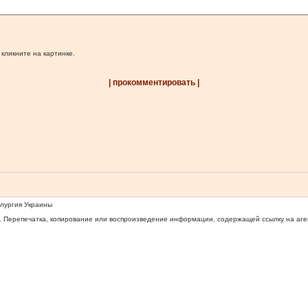
 кликните на картинке.
| прокомментировать |
ллургия Украины
 Перепечатка, копирование или воспроизведение информации, содержащей ссылку на агентс