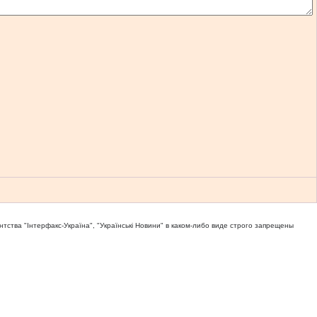
тва "Iнтерфакс-Україна", "Українськi Новини" в каком-либо виде строго запрещены