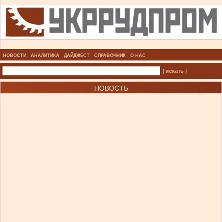
НОВОСТИ
АНАЛИТИКА
ДАЙДЖЕСТ
СПРАВОЧНИК
О НАС
| искать |
НОВОСТЬ