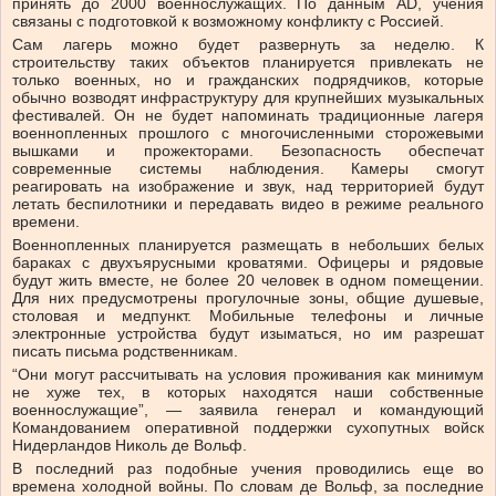
принять до 2000 военнослужащих. По данным AD, учения
связаны с подготовкой к возможному конфликту с Россией.
Сам лагерь можно будет развернуть за неделю. К
строительству таких объектов планируется привлекать не
только военных, но и гражданских подрядчиков, которые
обычно возводят инфраструктуру для крупнейших музыкальных
фестивалей. Он не будет напоминать традиционные лагеря
военнопленных прошлого с многочисленными сторожевыми
вышками и прожекторами. Безопасность обеспечат
современные системы наблюдения. Камеры смогут
реагировать на изображение и звук, над территорией будут
летать беспилотники и передавать видео в режиме реального
времени.
Военнопленных планируется размещать в небольших белых
бараках с двухъярусными кроватями. Офицеры и рядовые
будут жить вместе, не более 20 человек в одном помещении.
Для них предусмотрены прогулочные зоны, общие душевые,
столовая и медпункт. Мобильные телефоны и личные
электронные устройства будут изыматься, но им разрешат
писать письма родственникам.
“Они могут рассчитывать на условия проживания как минимум
не хуже тех, в которых находятся наши собственные
военнослужащие”, — заявила генерал и командующий
Командованием оперативной поддержки сухопутных войск
Нидерландов Николь де Вольф.
В последний раз подобные учения проводились еще во
времена холодной войны. По словам де Вольф, за последние