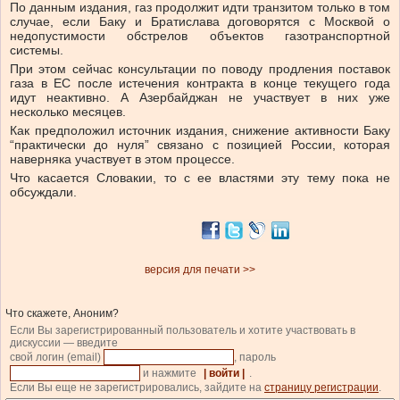
По данным издания, газ продолжит идти транзитом только в том
случае, если Баку и Братислава договорятся с Москвой о
недопустимости обстрелов объектов газотранспортной
системы.
При этом сейчас консультации по поводу продления поставок
газа в ЕС после истечения контракта в конце текущего года
идут неактивно. А Азербайджан не участвует в них уже
несколько месяцев.
Как предположил источник издания, снижение активности Баку
“практически до нуля” связано с позицией России, которая
наверняка участвует в этом процессе.
Что касается Словакии, то с ее властями эту тему пока не
обсуждали.
версия для печати >>
Что скажете, Аноним?
Если Вы зарегистрированный пользователь и хотите участвовать в
дискуссии — введите
свой логин (email)
, пароль
и нажмите
| войти |
.
Если Вы еще не зарегистрировались, зайдите на
страницу регистрации
.