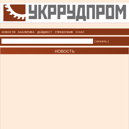
НОВОСТИ
АНАЛИТИКА
ДАЙДЖЕСТ
СПРАВОЧНИК
О НАС
| искать |
НОВОСТЬ