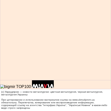
(c) Укррудпром — новости металлургии: цветная металлургия, черная металлургия,
металлургия Украины
При цитировании и использовании материалов ссылка на
www.ukrrudprom.ua
обязательна. Перепечатка, копирование или воспроизведение информации,
содержащей ссылку на агентства "Iнтерфакс-Україна", "Українськi Новини" в каком-либо
виде строго запрещены