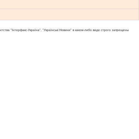
тва "Iнтерфакс-Україна", "Українськi Новини" в каком-либо виде строго запрещены