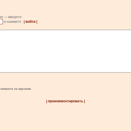
ии — введите
и нажмите
| войти |
.
 кликните на картинке.
| прокомментировать |