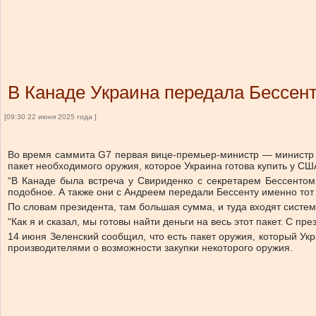
В Канаде Украина передала Бессент
[09:30 22 июня 2025 года ]
Во время саммита G7 первая вице-премьер-министр — министр
пакет необходимого оружия, которое Украина готова купить у С
“В Канаде была встреча у Свириденко с секретарем Бессенто
подобное. А также они с Андреем передали Бессенту именно тот
По словам президента, там большая сумма, и туда входят системы
“Как я и сказал, мы готовы найти деньги на весь этот пакет. С 
14 июня Зеленский сообщил, что есть пакет оружия, который Ук
производителями о возможности закупки некоторого оружия.