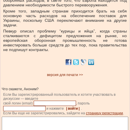
оборонных расходов, в свете того, что Европа находится под
давлением необходимости быстрого перевооружения.
Кроме того, западным странам приходится брать на себя
основную часть расходов на обеспечение поставок для
Украины, поскольку США переключают внимание на другие
задачи.
Певкур описал проблему “курицы и яйца”, когда страны
сталкиваются с дефицитом предложения на рынке, но
европейская оборонная промышленность не готова
инвестировать больше средств до тех пор, пока правительства
не подпишут контракты.
версия для печати >>
Что скажете, Аноним?
Если Вы зарегистрированный пользователь и хотите участвовать в
дискуссии — введите
свой логин (email)
, пароль
и нажмите
| войти |
.
Если Вы еще не зарегистрировались, зайдите на
страницу регистрации
.