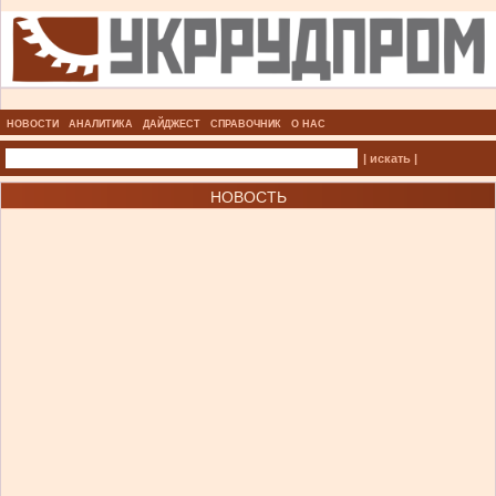
НОВОСТИ
АНАЛИТИКА
ДАЙДЖЕСТ
СПРАВОЧНИК
О НАС
| искать |
НОВОСТЬ