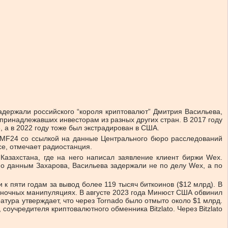
адержали российского “короля криптовалют” Дмитрия Васильева,
принадлежавших инвесторам из разных других стран. В 2017 году
, а в 2022 году тоже был экстрадирован в США.
RMF24 со ссылкой на данные Центрального бюро расследований
е, отмечает радиостанция.
Казахстана, где на него написал заявление клиент биржи Wex.
По данным Захарова, Васильева задержали не по делу Wex, а по
к пяти годам за вывод более 119 тысяч биткоинов ($12 млрд). В
рыночных манипуляциях. В августе 2023 года Минюст США обвинил
тура утверждает, что через Tornado было отмыто около $1 млрд.
оучредителя криптовалютного обменника Bitzlato. Через Bitzlato