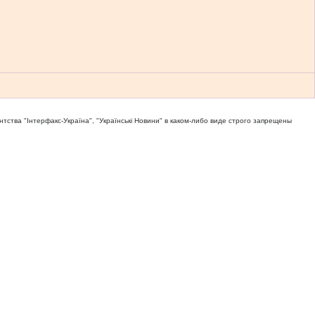
тва "Iнтерфакс-Україна", "Українськi Новини" в каком-либо виде строго запрещены