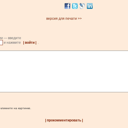
версия для печати >>
ии — введите
и нажмите
| войти |
.
 кликните на картинке.
| прокомментировать |