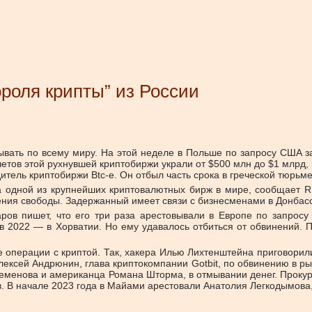
ороля крипты” из России
ывать по всему миру. На этой неделе в Польше по запросу США з
етов этой рухнувшей криптобиржи украли от $500 млн до $1 млрд, 
тель криптобиржи Btc-e. Он отбыл часть срока в греческой тюрьме
а одной из крупнейших криптовалютных бирж в мире, сообщает 
ения свободы. Задержанный имеет связи с бизнесменами в Донбасс
ов пишет, что его три раза арестовывали в Европе по запросу 
в 2022 — в Хорватии. Но ему удавалось отбиться от обвинений. 
операции с криптой. Так, хакера Илью Лихтенштейна приговорили 
лексей Андрюнин, глава криптокомпании Gotbit, по обвинению в 
менова и американца Романа Шторма, в отмывании денег. Прокура
. В начале 2023 года в Майами арестовали Анатолия Легкодымова, с