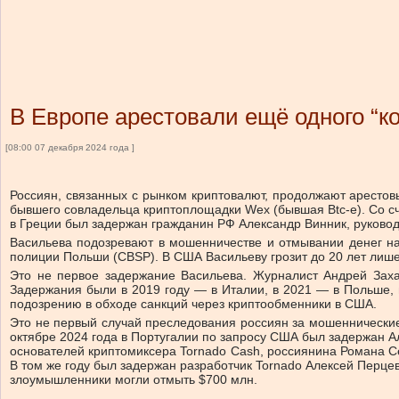
В Европе арестовали ещё одного “к
[08:00 07 декабря 2024 года ]
Россиян, связанных с рынком криптовалют, продолжают арестов
бывшего совладельца криптоплощадки Wex (бывшая Btc-e). Со сч
в Греции был задержан гражданин РФ Александр Винник, руководи
Васильева подозревают в мошенничестве и отмывании денег н
полиции Польши (CBSP). В США Васильеву грозит до 20 лет лиш
Это не первое задержание Васильева. Журналист Андрей Захар
Задержания были в 2019 году — в Италии, в 2021 — в Польше, 
подозрению в обходе санкций через криптообменники в США.
Это не первый случай преследования россиян за мошеннические 
октябре 2024 года в Португалии по запросу США был задержан А
основателей криптомиксера Tornado Cash, россиянина Романа Се
В том же году был задержан разработчик Tornado Алексей Перцев
злоумышленники могли отмыть $700 млн.