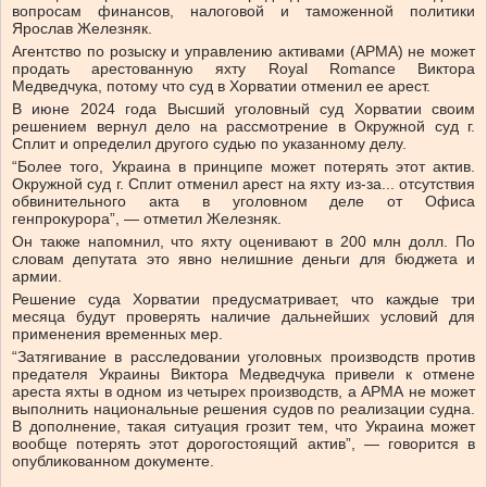
вопросам финансов, налоговой и таможенной политики
Ярослав Железняк.
Агентство по розыску и управлению активами (АРМА) не может
продать арестованную яхту Royal Romance Виктора
Медведчука, потому что суд в Хорватии отменил ее арест.
В июне 2024 года Высший уголовный суд Хорватии своим
решением вернул дело на рассмотрение в Окружной суд г.
Сплит и определил другого судью по указанному делу.
“Более того, Украина в принципе может потерять этот актив.
Окружной суд г. Сплит отменил арест на яхту из-за... отсутствия
обвинительного акта в уголовном деле от Офиса
генпрокурора”, — отметил Железняк.
Он также напомнил, что яхту оценивают в 200 млн долл. По
словам депутата это явно нелишние деньги для бюджета и
армии.
Решение суда Хорватии предусматривает, что каждые три
месяца будут проверять наличие дальнейших условий для
применения временных мер.
“Затягивание в расследовании уголовных производств против
предателя Украины Виктора Медведчука привели к отмене
ареста яхты в одном из четырех производств, а АРМА не может
выполнить национальные решения судов по реализации судна.
В дополнение, такая ситуация грозит тем, что Украина может
вообще потерять этот дорогостоящий актив”, — говорится в
опубликованном документе.