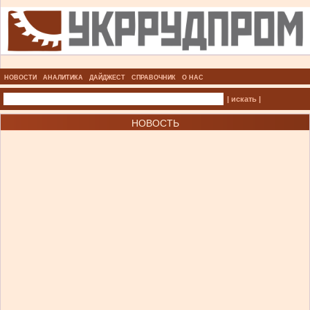
НОВОСТИ
АНАЛИТИКА
ДАЙДЖЕСТ
СПРАВОЧНИК
О НАС
| искать |
НОВОСТЬ