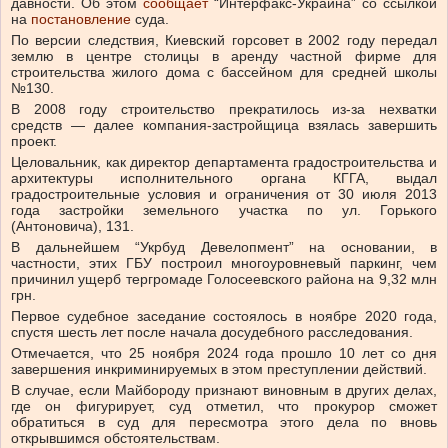
давности.
Об этом
сообщает
“Интерфакс-Украина” со ссылкой
на
постановление
суда.
По версии следствия, Киевский горсовет в 2002 году передал
землю в центре столицы в аренду частной фирме для
строительства жилого дома с бассейном для средней школы
№130.
В 2008 году строительство прекратилось из-за нехватки
средств — далее компания-застройщица взялась завершить
проект.
Целовальник, как директор департамента градостроительства и
архитектуры исполнительного органа КГГА, выдал
градостроительные условия и ограничения от 30 июля 2013
года застройки земельного участка по ул. Горького
(Антоновича), 131.
В дальнейшем “Укрбуд Девелопмент” на основании, в
частности, этих ГБУ построил многоуровневый паркинг, чем
причинил ущерб тергромаде Голосеевского района на 9,32 млн
грн.
Первое судебное заседание состоялось в ноябре 2020 года,
спустя шесть лет после начала досудебного расследования.
Отмечается, что 25 ноября 2024 года прошло 10 лет со дня
завершения инкриминируемых в этом преступлении действий.
В случае, если Майбороду признают виновным в других делах,
где он фигурирует, суд отметил, что прокурор сможет
обратиться в суд для пересмотра этого дела по вновь
открывшимся обстоятельствам.