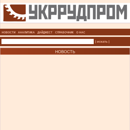
НОВОСТИ
АНАЛИТИКА
ДАЙДЖЕСТ
СПРАВОЧНИК
О НАС
| искать |
НОВОСТЬ