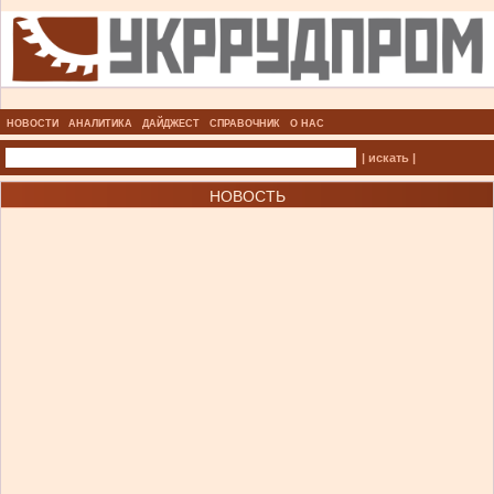
НОВОСТИ
АНАЛИТИКА
ДАЙДЖЕСТ
СПРАВОЧНИК
О НАС
| искать |
НОВОСТЬ