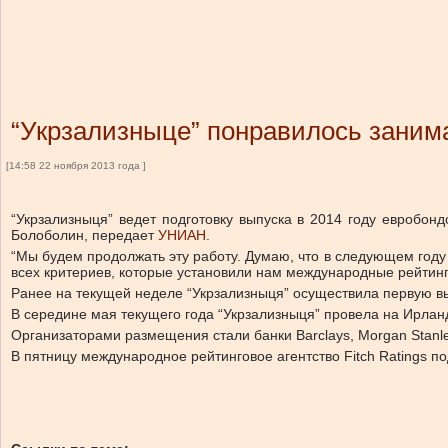
“Укрзализныце” понравилось заним
[14:58 22 ноября 2013 года ]
“Укрзализныця” ведет подготовку выпуска в 2014 году евробо
Болоболин, передает
УНИАН
.
“Мы будем продолжать эту работу. Думаю, что в следующем год
всех критериев, которые установили нам международные рейтинг
Ранее на текущей неделе “Укрзализныця” осуществила первую в
В середине мая текущего года “Укрзализныця” провела на Ирла
Организаторами размещения стали банки Barclays, Morgan Stanle
В пятницу международное рейтинговое агентство Fitch Ratings п