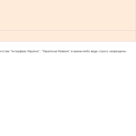
тва "Iнтерфакс-Україна", "Українськi Новини" в каком-либо виде строго запрещены