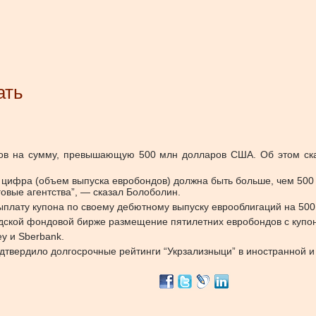
ать
ндов на сумму, превышающую 500 млн долларов США. Об этом ск
у цифра (объем выпуска евробондов) должна быть больше, чем 50
овые агентства”, — сказал Болоболин.
ыплату купона по своему дебютному выпуску еврооблигаций на 500
ндской фондовой бирже размещение пятилетних евробондов с купон
y и Sberbank.
одтвердило долгосрочные рейтинги “Укрзализныци” в иностранной и