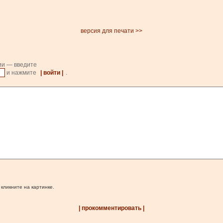
версия для печати >>
ии — введите
и нажмите
| войти |
.
 кликните на картинке.
| прокомментировать |