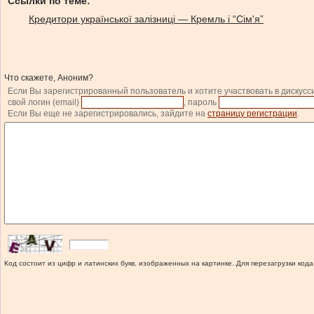
Ссылки по теме:
Кредитори української залізниці — Кремль і “Сім'я”
Что скажете, Аноним?
Если Вы зарегистрированный пользователь и хотите участвовать в дискусс
свой логин (email)
, пароль
Если Вы еще не зарегистрировались, зайдите на
страницу регистрации
.
Код состоит из цифр и латинских букв, изображенных на картинке. Для перезагрузки кода