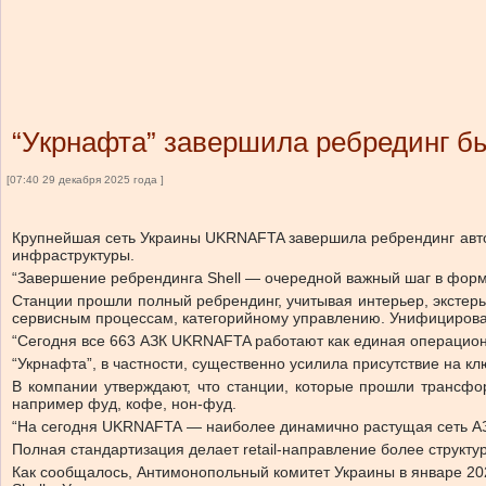
“Укрнафта” завершила ребрединг б
[07:40 29 декабря 2025 года ]
Крупнейшая сеть Украины UKRNAFTA завершила ребрендинг автоза
инфраструктуры.
“Завершение ребрендинга Shell — очередной важный шаг в фор
Станции прошли полный ребрендинг, учитывая интерьер, экстер
сервисным процессам, категорийному управлению. Унифицирован
“Сегодня все 663 АЗК UKRNAFTA работают как единая операцион
“Укрнафта”, в частности, существенно усилила присутствие на кл
В компании утверждают, что станции, которые прошли трансфо
например фуд, кофе, нон-фуд.
“На сегодня UKRNAFTA — наиболее динамично растущая сеть АЗК
Полная стандартизация делает retail-направление более структ
Как сообщалось, Антимонопольный комитет Украины в январе 20