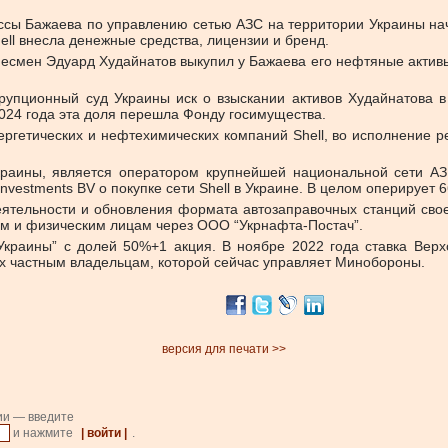
ссы Бажаева по управлению сетью АЗС на территории Украины нача
ell внесла денежные средства, лицензии и бренд.
знесмен Эдуард Худайнатов выкупил у Бажаева его нефтяные активы
упционный суд Украины иск о взыскании активов Худайнатова в 
2024 года эта доля перешла Фонду госимущества.
энергетических и нефтехимических компаний Shell, во исполнение
аины, является оператором крупнейшей национальной сети АЗ
Investments BV о покупке сети Shell в Украине. В целом оперирует 6
ятельности и обновления формата автозаправочных станций свое
им и физическим лицам через ООО “Укрнафта-Постач”.
Украины” с долей 50%+1 акция. В ноябре 2022 года ставка Вер
х частным владельцам, которой сейчас управляет Минобороны.
версия для печати >>
ии — введите
и нажмите
| войти |
.