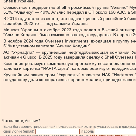
Shell в Украине.
Совместное предприятие Shell и российской группы “Альянс” Му
51%, “Альянсу” — 49%. Альянс передал в СП около 150 АЗС, а Sh
В 2014 году стало известно, что подсанкционный российский би
в октябре 2022-го — под санкции Украины.
Минюст Украины в октябре 2023 года подал в Высший антикорр
“Альянс Холдинг” было взыскано в доход государства. В апреле 
В ноябре 2024 года Overseas Investments, входящая в группу 
51% в уставном капитале “Альянс Холдинг”.
АО “Укрнафта” — крупнейшая нефтедобывающая компания Укр
активами Glusco. В 2025 году завершила сделку с Shell Overseas 
Компания реализует комплексную программу восстановления де
талоны и карточки “NAFTAКарта”, которые реализуют юридическ
Крупнейшим акционером “Укрнафты” является НАК “Нафтогаз 
государству доли корпоративных прав компании, принадлежавши
Что скажете, Аноним?
Если Вы зарегистрированный пользователь и хотите участвовать в дискусс
свой логин (email)
, пароль