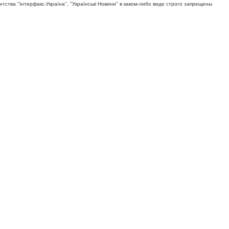
тва "Iнтерфакс-Україна", "Українськi Новини" в каком-либо виде строго запрещены