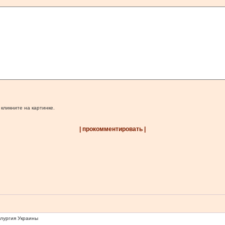
 кликните на картинке.
| прокомментировать |
ллургия Украины