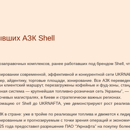
ывших АЗК Shell
правочных комплексов, ранее работавших под брендом Shell, что 
мировании современной, эффективной и конкурентной сети UKRNA
ьер, айдентику, торговые площади, зонирование. Все АЗК переве
 клиентский маршрут, перезагружены кофейные и фуд-зоны, станда
ная система — крупнейшая топливно-розничная сеть Украины”, —
ючевых магистралях, в Киеве и стратегически важных регионах.
рмацию от Shell до UKRNAFTA, уже демонстрируют рост реализа
 в стране: уже в тройке по реализации топлива и движется к лид
урированным и прогнозируемым с точки зрения операций и экономич
25 года предоставил разрешение ПАО “Укрнафта” на покупку более