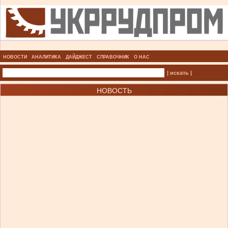
НОВОСТИ
АНАЛИТИКА
ДАЙДЖЕСТ
СПРАВОЧНИК
О НАС
| искать |
НОВОСТЬ