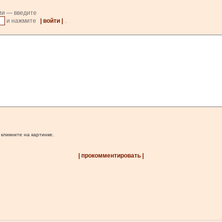
ии — введите
и нажмите
| войти |
.
 кликните на картинке.
| прокомментировать |