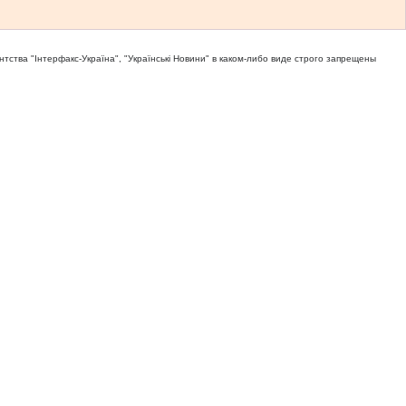
тва "Iнтерфакс-Україна", "Українськi Новини" в каком-либо виде строго запрещены