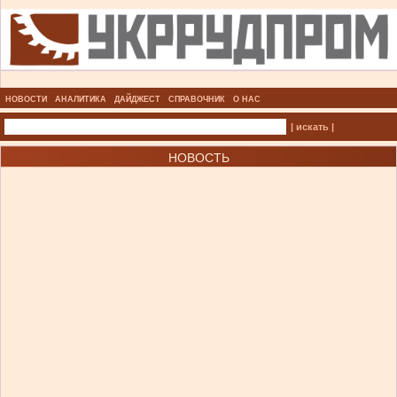
НОВОСТИ
АНАЛИТИКА
ДАЙДЖЕСТ
СПРАВОЧНИК
О НАС
| искать |
НОВОСТЬ