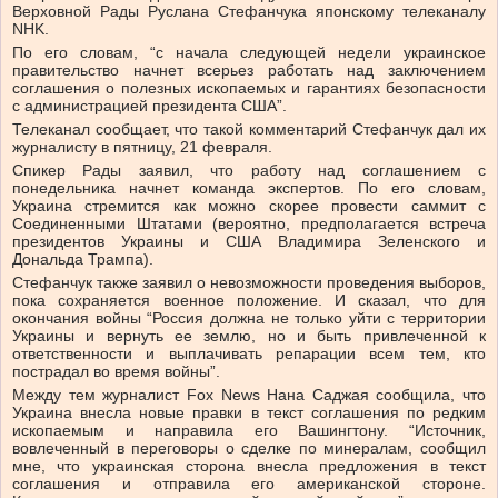
Верховной Рады Руслана Стефанчука японскому телеканалу
NHK.
По его словам, “с начала следующей недели украинское
правительство начнет всерьез работать над заключением
соглашения о полезных ископаемых и гарантиях безопасности
с администрацией президента США”.
Телеканал сообщает, что такой комментарий Стефанчук дал их
журналисту в пятницу, 21 февраля.
Спикер Рады заявил, что работу над соглашением с
понедельника начнет команда экспертов. По его словам,
Украина стремится как можно скорее провести саммит с
Соединенными Штатами (вероятно, предполагается встреча
президентов Украины и США Владимира Зеленского и
Дональда Трампа).
Стефанчук также заявил о невозможности проведения выборов,
пока сохраняется военное положение. И сказал, что для
окончания войны “Россия должна не только уйти с территории
Украины и вернуть ее землю, но и быть привлеченной к
ответственности и выплачивать репарации всем тем, кто
пострадал во время войны”.
Между тем журналист Fox News Нана Саджая сообщила, что
Украина внесла новые правки в текст соглашения по редким
ископаемым и направила его Вашингтону. “Источник,
вовлеченный в переговоры о сделке по минералам, сообщил
мне, что украинская сторона внесла предложения в текст
соглашения и отправила его американской стороне.