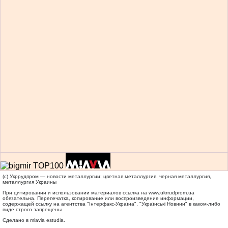
(c) Укррудпром — новости металлургии: цветная металлургия, черная металлургия,
металлургия Украины
При цитировании и использовании материалов ссылка на
www.ukrrudprom.ua
обязательна. Перепечатка, копирование или воспроизведение информации,
содержащей ссылку на агентства "Iнтерфакс-Україна", "Українськi Новини" в каком-либо
виде строго запрещены
Сделано в miavia estudia.