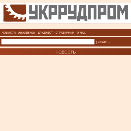
НОВОСТИ
АНАЛИТИКА
ДАЙДЖЕСТ
СПРАВОЧНИК
О НАС
| искать |
НОВОСТЬ