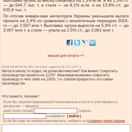
Выплавка чугуна за месяц снизилась на 2,3% м./м. и на 1,3% г./г.
— до 644,7 тыс. т, а стали — на 8,1% м./м. и на 13,8% г./г., до
635,8 тыс. т.
По итогам января-мая металлурги Украины уменьшили выпуск
проката на 2,4% по сравнению с аналогичным периодом 2024-
го — до 2,507 млн т. Выплавка чугуна выросла на 5,9% г./г. — до
3,007 млн т, а стали — упала на 2,5% г./г., до 3,061 млн т.
версия для печати >>
[2025-06-09 09:21:32] [ Аноним с адреса 31.171.173.* ]
Автор в школу то ходил, на уроки математики? Как можно "сократить
производство проката на 112%". Максимум возможно сократить
производсто чего либо на 100%, т.е. совсем прекратить это самое
производство.
Что скажете, Аноним?
Если Вы зарегистрированный пользователь и хотите участвовать в
дискуссии — введите
свой логин (email)
, пароль
и нажмите
| войти |
.
Если Вы еще не зарегистрировались, зайдите на
страницу регистрации
.