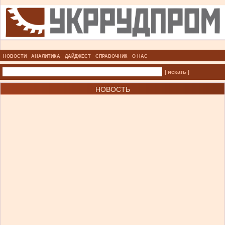
НОВОСТИ
АНАЛИТИКА
ДАЙДЖЕСТ
СПРАВОЧНИК
О НАС
| искать |
НОВОСТЬ