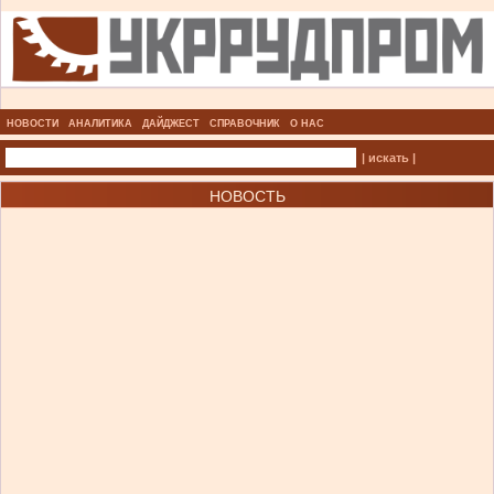
НОВОСТИ
АНАЛИТИКА
ДАЙДЖЕСТ
СПРАВОЧНИК
О НАС
| искать |
НОВОСТЬ