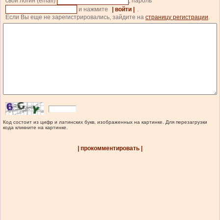
свой логин (email)
, пароль
и нажмите
| войти |
.
Если Вы еще не зарегистрировались, зайдите на
страницу регистрации
.
Код состоит из цифр и латинских букв, изображенных на картинке. Для перезагрузки
кода кликните на картинке.
| прокомментировать |