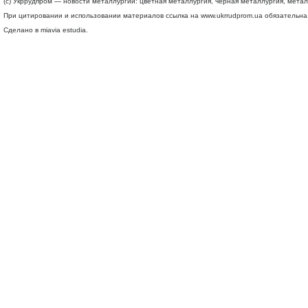
(c) Укррудпром — новости металлургии: цветная металлургия, черная металлургия, мета
При цитировании и использовании материалов ссылка на
www.ukrrudprom.ua
обязательна.
Сделано в miavia estudia.