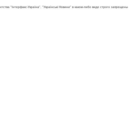
тва "Iнтерфакс-Україна", "Українськi Новини" в каком-либо виде строго запрещены