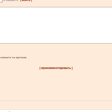
и нажмите
| войти |
.
 кликните на картинке.
| прокомментировать |