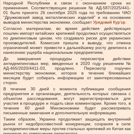
Народной Республики в связи с окончанием срока их
применения. Соответствующее решение № АД-587/2025/441-
01 было принято 26 сентября 2025 года по требованию ЧАО
“Дружковский завод металлических изделий” и на основании
выводов министерства экономики, сообщает
Урядовий Кур’єр
.
Согласно материалам, во время действия действующих
пошлин импорт китайских крепежей продолжал осуществляться
по демпинговым ценам, что создавало риски для украинских
производителей. Комиссия пришла к выводу, что отмена
ограничений может привести к дальнейшему росту демпинга и
нанесению ущерба национальным предприятиям.
До завершения процедуры пересмотра действие
антидемпинговых мер, введенных в 2020 году решением №
АД-465/2020/4411-03, продлено. Пересмотр поручен
министерству экономики, которое в течение ближайших
месяцев будет собирать информацию от заинтересованных
сторон.
В течение 30 дней с момента публикации сообщения
предприятия и организации, деятельность которых связана с
объектом расследования, могут зарегистрироваться для
участия в процедуре и подать свои комментарии. Кроме того, в
течение 60 дней Минэкономики будет рассматривать
письменные замечания и дополнительную информацию.
Таким образом, Украина продолжает защищать внутренний
рынок от недобросовестной конкуренции, сохраняя в силе
антидемпинговые меры против стальных крепежей из Китая как
минимум до завершения пересмотра.