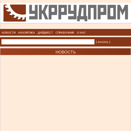
НОВОСТИ
АНАЛИТИКА
ДАЙДЖЕСТ
СПРАВОЧНИК
О НАС
| искать |
НОВОСТЬ