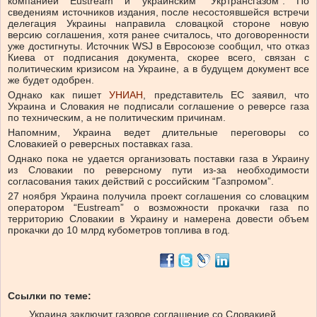
компанией Eustream и украинским “Укртрансгазом”. По
сведениям источников издания, после несостоявшейся встречи
делегация Украины направила словацкой стороне новую
версию соглашения, хотя ранее считалось, что договоренности
уже достигнуты. Источник WSJ в Евросоюзе сообщил, что отказ
Киева от подписания документа, скорее всего, связан с
политическим кризисом на Украине, а в будущем документ все
же будет одобрен.
Однако как пишет
УНИАН
, представитель ЕС заявил, что
Украина и Словакия не подписали соглашение о реверсе газа
по техническим, а не политическим причинам.
Напомним, Украина ведет длительные переговоры со
Словакией о реверсных поставках газа.
Однако пока не удается организовать поставки газа в Украину
из Словакии по реверсному пути из-за необходимости
согласования таких действий с российским “Газпромом”.
27 ноября Украина получила проект соглашения со словацким
оператором “Eustream” о возможности прокачки газа по
территорию Словакии в Украину и намерена довести объем
прокачки до 10 млрд кубометров топлива в год.
Ссылки по теме:
Украина заключит газовое соглашение со Словакией