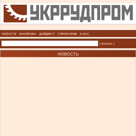
НОВОСТИ
АНАЛИТИКА
ДАЙДЖЕСТ
СПРАВОЧНИК
О НАС
| искать |
НОВОСТЬ