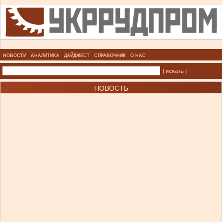
НОВОСТИ
АНАЛИТИКА
ДАЙДЖЕСТ
СПРАВОЧНИК
О НАС
| искать |
НОВОСТЬ