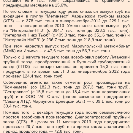
составил 95,9 тыс. тонн, сократившись по сравнению с
предыдущим месяцем на 15,6%.
По его словам, в текущем году резко снизился выпуск труб на
входящем в группу “Метинвест” Харцызском трубном заводе
(ХТЗ) — с 378 тыс. тонн в январе-ноябре-2012 до 229,1 тыс.
тонн — в январе-ноябре-2013. Уменьшился также выпуск труб
на “Интерпайп-НТЗ” (с 394,7 тыс. тонн до 323,3 тыс. тонн),
“Интерпайп Нико Тьюб” (с 409,9 тыс. тонн до 351,6 тыс. тонн) и
“Интерпайп НМТЗ” (с 236,7 тыс. тонн до 218,9 тыс. тонн).
При этом нарастил выпуск труб Мариупольский меткомбинат
(ММК) им.Ильича — с 47,6 тыс. тонн до 56,7 тыс. тонн.
Только с 1 августа текущего года возобновил работу Луганский
трубный завод, преобразованный в Луганский трубопрокатный
завод (ЛТПЗ): за четыре месяца он произвел 15,3 тыс. тонн
продукции, в то время как ЛТЗ за январь-ноябрь 2012 года
произвел 124,4 тыс. тонн труб.
Собеседник агентства также отметил рост производства на
“Коминмете” (со 182,3 тыс. тонн до 207,3 тыс. тонн труб),
“Сентрависе” (с 15,8 тыс. тонн до 18,4 тыс. тонн нержавеющих
труб) и в ООО “АГ Сталь” (ранее совместное предприятие
“Секонд ЛТД”, Мариуполь Донецкой обл.) — с 39,1 тыс. тонн до
39,4 тыс. тонн.
Помимо того, с декабря текущего года после семимесячного
простоя возобновил производство Днепропетровский трубный
завод (ДТЗ). В целом за 11 месяцев 2013 года предприятие
произвело 29,7 тыс. тонн труб, в то время как за аналогичный
период прошлого года — 72,8 тыс. тонн.