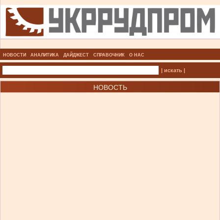
НОВОСТИ
АНАЛИТИКА
ДАЙДЖЕСТ
СПРАВОЧНИК
О НАС
| искать |
НОВОСТЬ