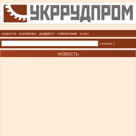
НОВОСТИ
АНАЛИТИКА
ДАЙДЖЕСТ
СПРАВОЧНИК
О НАС
| искать |
НОВОСТЬ