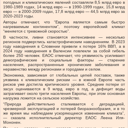
погодных и климатических явлений составляли 8,5 млрд евро в
1980-1989 годах, 14 млрд евро — в 1990-1999 годах, 15,8 млрд
евро — в 2000-2009 годах, 17,8 млрд евро — 44,5 млрд евро за
2020-2023 годы.
Авторы отмечают, что “Европа является самым быстро
нагреваемым континентом”, поэтому европейский климат
“меняется с тревожной скоростью”.
В частности, ливни становятся интенсивнее — несколько
регионов подверглись катастрофическим наводнениям. В 2023
году наводнения в Словении привели к потере 16% ВВП, а в
2024 году наводнения в Валенсии повлекли за собой гибель
более 250 человек. ЕАОС отмечает, что уязвимость усиливают
демографические и социальные факторы — старение
населения, распространенные хронические заболевания и
неравенство между регионами и городами и селом.
Экономика, зависимая от глобальных цепей поставок, также
уязвима к климатическим рискам — в южной Европе часть
рисков уже достигла критического уровня. Средние потери от
засух оцениваются в 9 млрд. евро в год, а дефицит воды
затрагивает около трети населения Европы, при этом основная
нагрузка ложится на сельское хозяйство.
“Природа действительно сталкивается с деградацией,
чрезмерной эксплуатацией и потерей биоразнообразия, и в то
же время мы наблюдаем ускоряющееся изменение климата”,
— сказала исполнительный директор ЕАОС Леена Иля-
Мононен.