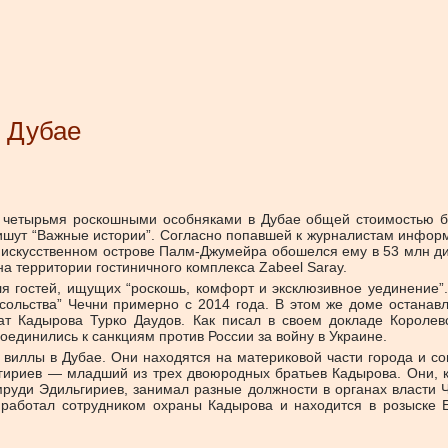
 Дубае
четырьмя роскошными особняками в Дубае общей стоимостью бо
шут “Важные истории”. Согласно попавшей к журналистам информ
а искусственном острове Палм-Джумейра обошелся ему в 53 млн д
а территории гостиничного комплекса Zabeel Saray.
ля гостей, ищущих “роскошь, комфорт и эксклюзивное уединение”.
сольства” Чечни примерно с 2014 года. В этом же доме останав
ат Кадырова Турко Даудов. Как писал в своем докладе Королев
оединились к санкциям против России за войну в Украине.
виллы в Дубае. Они находятся на материковой части города и сов
ьгириев — младший из трех двоюродных братьев Кадырова. Они, к
руди Эдильгириев, занимал разные должности в органах власти Че
, работал сотрудником охраны Кадырова и находится в розыске 