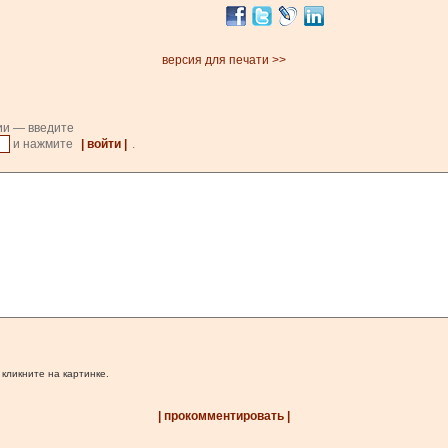
версия для печати >>
ии — введите
и нажмите
| войти |
.
 кликните на картинке.
| прокомментировать |