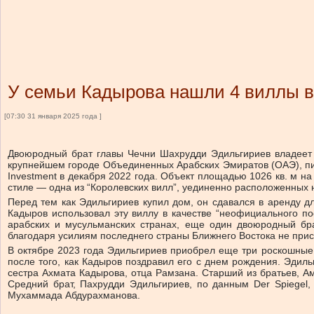
У семьи Кадырова нашли 4 виллы в
[07:30 31 января 2025 года ]
Двоюродный брат главы Чечни Шахрудди Эдильгириев владеет 
крупнейшем городе Объединенных Арабских Эмиратов (ОАЭ), пи
Investment в декабря 2022 года. Объект площадью 1026 кв. м н
стиле — одна из “Королевских вилл”, уединенно расположенных н
Перед тем как Эдильгириев купил дом, он сдавался в аренду д
Кадыров использовал эту виллу в качестве “неофициального по
арабских и мусульманских странах, еще один двоюродный бр
благодаря усилиям последнего страны Ближнего Востока не прис
В октябре 2023 года Эдильгириев приобрел еще три роскошные 
после того, как Кадыров поздравил его с днем рождения. Эдил
сестра Ахмата Кадырова, отца Рамзана. Старший из братьев, Ам
Средний брат, Пахрудди Эдильгириев, по данным Der Spiegel
Мухаммада Абдурахманова.