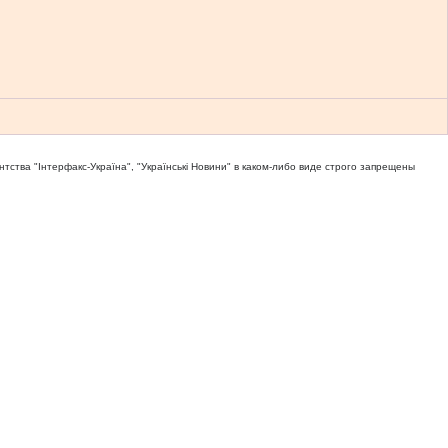
тва "Iнтерфакс-Україна", "Українськi Новини" в каком-либо виде строго запрещены