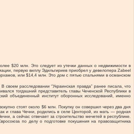
лее $20 млн. Это следует из утечки данных о недвижимости в
ации, первую виллу Эдильгириев приобрел у девелопера Zabeel
ирхамов, или $14,4 млн. Это дом с пятью спальнями в османском
 В своем расследовании “Украинская правда” ранее писала, что
ливался тогдашний представитель главы Чеченской Республики в
ский объединенный институт оборонных исследований, именно
окупно стоят около $6 млн. Покупку он совершил через два дня
ак и глава Чечни, родились в селе Центорой, их мать — родная
чни, а сейчас отвечает за строительство мечетей в республике.
Евросоюза по делу о подготовке покушения на правозащитника