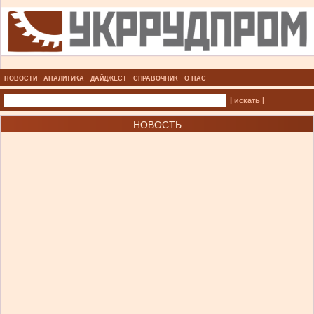
НОВОСТИ
АНАЛИТИКА
ДАЙДЖЕСТ
СПРАВОЧНИК
О НАС
| искать |
НОВОСТЬ