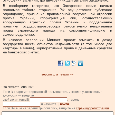
отношении экс-министра внутренних дел Виталия Захарченко.
В сообщении говорится, что Захарченко после начала
полномасштабного вторжения РФ осуществляет публичное
оправдание, признание правомерной вооруженной агрессии
против Украины, глорификация лиц, осуществляющих
вооруженную агрессию против Украины и поддержание
политики государства-агрессора относительно непризнания
права украинского народа на самоидентификацию и
самоопределение.
В исковом заявлении Минюст просит взыскать в доход
государства шесть объектов недвижимости (в том числе две
квартиры в Киеве), корпоративные права и денежные средства
на банковских счетах.
версия для печати >>
Что скажете, Аноним?
Если Вы зарегистрированный пользователь и хотите участвовать в
дискуссии — введите
свой логин (email)
, пароль
и нажмите
| войти |
.
Если Вы еще не зарегистрировались, зайдите на
страницу регистрации
.