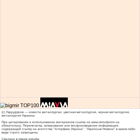
(c) Укррудпром — новости металлургии: цветная металлургия, черная металлургия,
металлургия Украины
При цитировании и использовании материалов ссылка на
www.ukrrudprom.ua
обязательна. Перепечатка, копирование или воспроизведение информации,
содержащей ссылку на агентства "Iнтерфакс-Україна", "Українськi Новини" в каком-либо
виде строго запрещены
Сделано в miavia estudia.