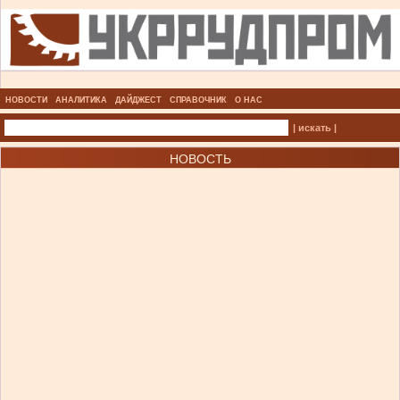
НОВОСТИ
АНАЛИТИКА
ДАЙДЖЕСТ
СПРАВОЧНИК
О НАС
| искать |
НОВОСТЬ