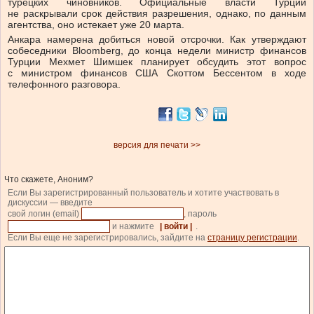
турецких чиновников. Официальные власти Турции
не раскрывали срок действия разрешения, однако, по данным
агентства, оно истекает уже 20 марта.
Анкара намерена добиться новой отсрочки. Как утверждают
собеседники Bloomberg, до конца недели министр финансов
Турции Мехмет Шимшек планирует обсудить этот вопрос
с министром финансов США Скоттом Бессентом в ходе
телефонного разговора.
версия для печати >>
Что скажете, Аноним?
Если Вы зарегистрированный пользователь и хотите участвовать в
дискуссии — введите
свой логин (email)
, пароль
и нажмите
| войти |
.
Если Вы еще не зарегистрировались, зайдите на
страницу регистрации
.