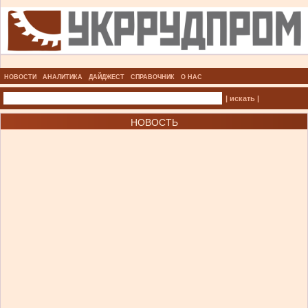
НОВОСТИ
АНАЛИТИКА
ДАЙДЖЕСТ
СПРАВОЧНИК
О НАС
| искать |
НОВОСТЬ