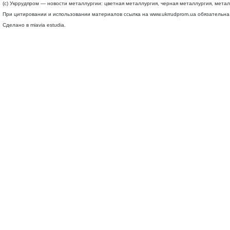
(c) Укррудпром — новости металлургии: цветная металлургия, черная металлургия, мета
При цитировании и использовании материалов ссылка на
www.ukrrudprom.ua
обязательна.
Сделано в miavia estudia.