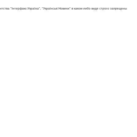
тва "Iнтерфакс-Україна", "Українськi Новини" в каком-либо виде строго запрещены