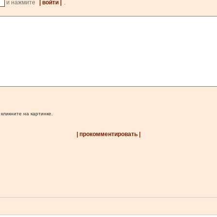
и нажмите
| войти |
.
 кликните на картинке.
| прокомментировать |