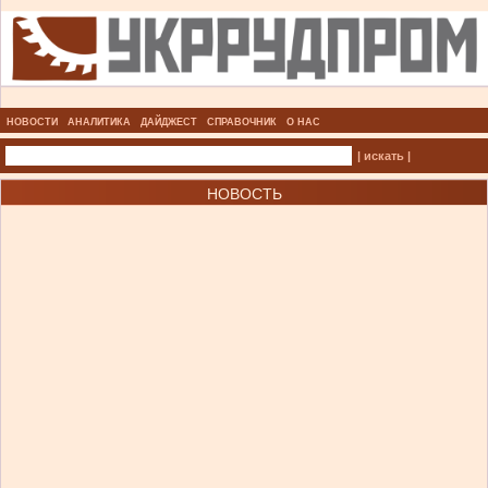
НОВОСТИ
АНАЛИТИКА
ДАЙДЖЕСТ
СПРАВОЧНИК
О НАС
| искать |
НОВОСТЬ