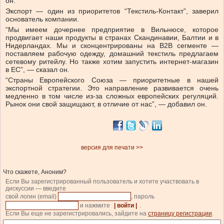
он.
Экспорт — один из приоритетов “Текстиль-Контакт”, заверил
основатель компании.
“Мы имеем дочернее предприятие в Вильнюсе, которое
продвигает наши продукты в странах Скандинавии, Балтии и в
Нидерландах. Мы и сконцентрированы на B2B сегменте —
поставляем рабочую одежду, домашний текстиль предлагаем
сетевому ритейлу. Но также хотим запустить интернет-магазин
в ЕС”, — сказал он.
“Страны Европейского Союза — приоритетные в нашей
экспортной стратегии. Это направление развивается очень
медленно в том числе из-за сложных европейских регуляций.
Рынок они свой защищают, в отличие от нас”, — добавил он
.
версия для печати >>
Что скажете, Аноним?
Если Вы зарегистрированный пользователь и хотите участвовать в
дискуссии — введите
свой логин (email)
, пароль
и нажмите
| войти |
.
Если Вы еще не зарегистрировались, зайдите на
страницу регистрации
.