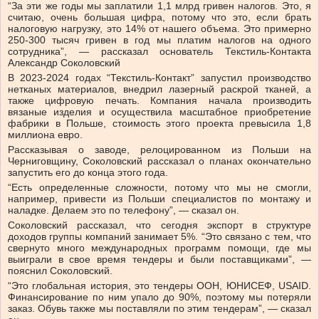
“За эти же годы мы заплатили 1,1 млрд гривен налогов. Это, я
считаю, очень большая цифра, потому что это, если брать
налоговую нагрузку, это 14% от нашего объема. Это примерно
250-300 тысяч гривен в год мы платим налогов на одного
сотрудника”, — рассказал основатель Текстиль-Контакта
Александр Соколовский
В 2023-2024 годах “Текстиль-Контакт” запустил производство
нетканых материалов, внедрил лазерный раскрой тканей, а
также цифровую печать. Компания начала производить
вязаные изделия и осуществила масштабное приобретение
фабрики в Польше, стоимость этого проекта превысила 1,8
миллиона евро.
Рассказывая о заводе, релоцированном из Польши на
Черниговщину, Соколовский рассказал о планах окончательно
запустить его до конца этого года.
“Есть определенные сложности, потому что мы не смогли,
например, привести из Польши специалистов по монтажу и
наладке. Делаем это по телефону”, — сказал он.
Соколовский рассказал, что сегодня экспорт в структуре
доходов группы компаний занимает 5%. “Это связано с тем, что
свернуто много международных программ помощи, где мы
выиграли в свое время тендеры и были поставщиками”, —
пояснил Соколовский.
“Это глобальная история, это тендеры ООН, ЮНИСЕФ, USAID.
Финансирование по ним упало до 90%, поэтому мы потеряли
заказ. Обувь также мы поставляли по этим тендерам”, — сказал