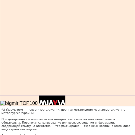
(c) Укррудпром — новости металлургии: цветная металлургия, черная металлургия,
металлургия Украины
При цитировании и использовании материалов ссылка на
www.ukrrudprom.ua
обязательна. Перепечатка, копирование или воспроизведение информации,
содержащей ссылку на агентства "Iнтерфакс-Україна", "Українськi Новини" в каком-либо
виде строго запрещены