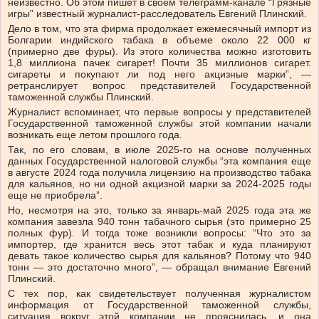
неизвестно. Об этом пишет в своем телеграмм-канале “Грязные
игры” известный журналист-расследователь Евгений Плинский.
Дело в том, что эта фирма продолжает ежемесячный импорт из
Болгарии индийского табака в объеме около 22 000 кг
(примерно две фуры). Из этого количества можно изготовить
1,8 миллиона пачек сигарет! Почти 35 миллионов сигарет.
сигареты и покупают ли под него акцизные марки”, —
ретранслирует вопрос представителей Государственной
таможенной службы Плинский.
Журналист вспоминает, что первые вопросы у представителей
Государственной таможенной службы этой компании начали
возникать еще летом прошлого года.
Так, по его словам, в июле 2025-го на основе полученных
данных Государственной налоговой службы “эта компания еще
в августе 2024 года получила лицензию на производство табака
для кальянов, но ни одной акцизной марки за 2024-2025 годы
еще не приобрела”.
Но, несмотря на это, только за январь-май 2025 года эта же
компания завезла 940 тонн табачного сырья (это примерно 25
полных фур). И тогда тоже возникли вопросы: “Что это за
импортер, где хранится весь этот табак и куда планируют
девать такое количество сырья для кальянов? Потому что 940
тонн — это достаточно много”, — обращал внимание Евгений
Плинский.
С тех пор, как свидетельствует полученная журналистом
информация от Государственной таможенной службы,
ситуация вокруг этой компании не прояснилась, и она