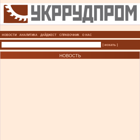
НОВОСТИ
АНАЛИТИКА
ДАЙДЖЕСТ
СПРАВОЧНИК
О НАС
| искать |
НОВОСТЬ