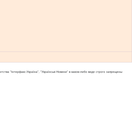
тва "Iнтерфакс-Україна", "Українськi Новини" в каком-либо виде строго запрещены