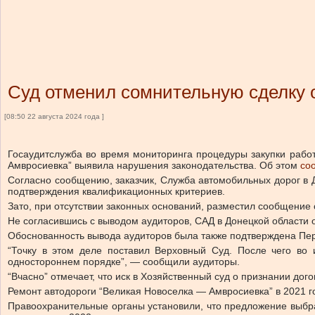
Суд отменил сомнительную сделку о
[08:50 22 августа 2024 года ]
Госаудитслужба во время мониторинга процедуры закупки рабо
Амвросиевка” выявила нарушения законодательства.
Об этом
со
Согласно сообщению, заказчик, Служба автомобильных дорог в Д
подтверждения квалификационных критериев.
Зато, при отсутствии законных оснований, разместил сообщение 
Не согласившись с выводом аудиторов, САД в Донецкой области о
Обоснованность вывода аудиторов была также подтверждена П
“Точку в этом деле поставил Верховный Суд. После чего во 
одностороннем порядке”, — сообщили аудиторы.
“Вчасно”
отмечает
, что иск в Хозяйственный суд о признании до
Ремонт автодороги “Великая Новоселка — Амвросиевка” в 2021 г
Правоохранительные органы установили, что предложение выбра