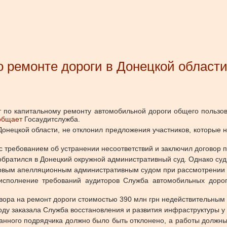
 ремонте дороги в Донецкой области
т по капитальному ремонту автомобильной дороги общего пользов
общает
Госаудитслужба.
онецкой области, не отклонил предложения участников, которые 
с требованием об устранении несоответствий и заключил договор п
братился в Донецкий окружной административный суд. Однако суд 
ервым апелляционным административным судом при рассмотрении 
исполнение требований аудиторов Служба автомобильных дорог
говора на ремонт дороги стоимостью 390 млн грн недействительным
оду заказала Служба восстановления и развития инфраструктуры у
нного подрядчика должно было быть отклонено, а работы должны