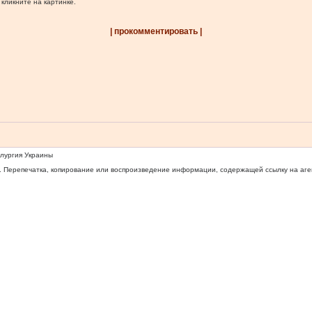
 кликните на картинке.
| прокомментировать |
ллургия Украины
 Перепечатка, копирование или воспроизведение информации, содержащей ссылку на агентс