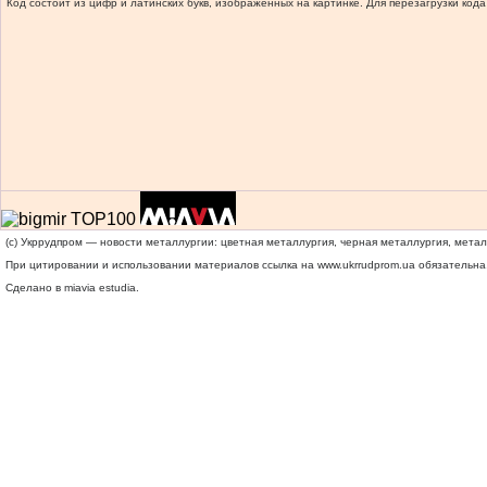
Код состоит из цифр и латинских букв, изображенных на картинке. Для перезагрузки кода
(c) Укррудпром — новости металлургии: цветная металлургия, черная металлургия, мета
При цитировании и использовании материалов ссылка на
www.ukrrudprom.ua
обязательна.
Сделано в miavia estudia.