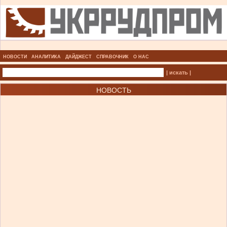
НОВОСТИ
АНАЛИТИКА
ДАЙДЖЕСТ
СПРАВОЧНИК
О НАС
| искать |
НОВОСТЬ