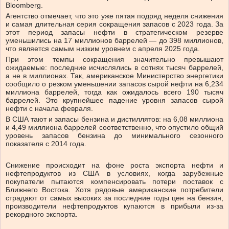
Bloomberg.
Агентство отмечает, что это уже пятая подряд неделя снижения
и самая длительная серия сокращения запасов с 2023 года. За
этот период запасы нефти в стратегическом резерве
уменьшились на 17 миллионов баррелей — до 398 миллионов,
что является самым низким уровнем с апреля 2025 года.
При этом темпы сокращения значительно превышают
ожидаемые: последние исчислялись в сотнях тысяч баррелей,
а не в миллионах. Так, американское Министерство энергетики
сообщило о резком уменьшении запасов сырой нефти на 6,234
миллиона баррелей, тогда как ожидалось всего 190 тысяч
баррелей. Это крупнейшее падение уровня запасов сырой
нефти с начала февраля.
В США тают и запасы бензина и дистиллятов: на 6,08 миллиона
и 4,49 миллиона баррелей соответственно, что опустило общий
уровень запасов бензина до минимального сезонного
показателя с 2014 года.
Снижение происходит на фоне роста экспорта нефти и
нефтепродуктов из США в условиях, когда зарубежные
покупатели пытаются компенсировать потери поставок с
Ближнего Востока. Хотя рядовые американские потребители
страдают от самых высоких за последние годы цен на бензин,
производители нефтепродуктов купаются в прибыли из-за
рекордного экспорта.