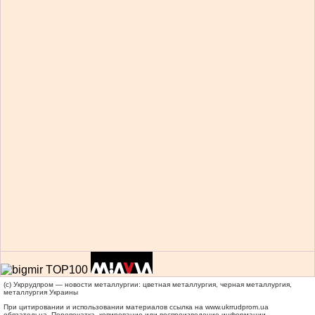
(c) Укррудпром — новости металлургии: цветная металлургия, черная металлургия,
металлургия Украины
При цитировании и использовании материалов ссылка на
www.ukrrudprom.ua
обязательна. Перепечатка, копирование или воспроизведение информации,