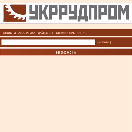
НОВОСТИ
АНАЛИТИКА
ДАЙДЖЕСТ
СПРАВОЧНИК
О НАС
| искать |
НОВОСТЬ