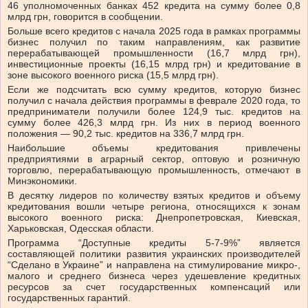
46 уполномоченных банках 452 кредита на сумму более 0,8
млрд грн, говорится в сообщении.
Больше всего кредитов с начала 2025 года в рамках программы
бизнес получил по таким направлениям, как развитие
перерабатывающей промышленности (16,7 млрд грн),
инвестиционные проекты (16,15 млрд грн) и кредитование в
зоне высокого военного риска (15,5 млрд грн).
Если же подсчитать всю сумму кредитов, которую бизнес
получил с начала действия программы в феврале 2020 года, то
предприниматели получили более 124,9 тыс. кредитов на
сумму более 426,3 млрд грн. Из них в период военного
положения — 90,2 тыс. кредитов на 336,7 млрд грн.
Наибольшие объемы кредитования привлечены
предприятиями в аграрный сектор, оптовую и розничную
торговлю, перерабатывающую промышленность, отмечают в
Минэкономики.
В десятку лидеров по количеству взятых кредитов и объему
кредитования вошли четыре региона, относящихся к зонам
высокого военного риска: Днепропетровская, Киевская,
Харьковская, Одесская области.
Программа “Доступные кредиты 5-7-9%” является
составляющей политики развития украинских производителей
“Сделано в Украине” и направлена на стимулирование микро-,
малого и среднего бизнеса через удешевление кредитных
ресурсов за счет государственных компенсаций или
государственных гарантий.