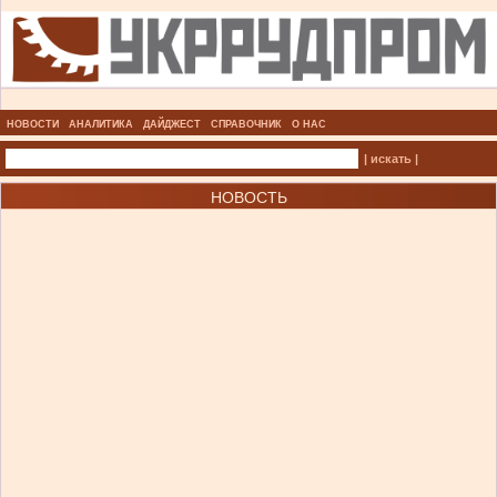
НОВОСТИ
АНАЛИТИКА
ДАЙДЖЕСТ
СПРАВОЧНИК
О НАС
| искать |
НОВОСТЬ