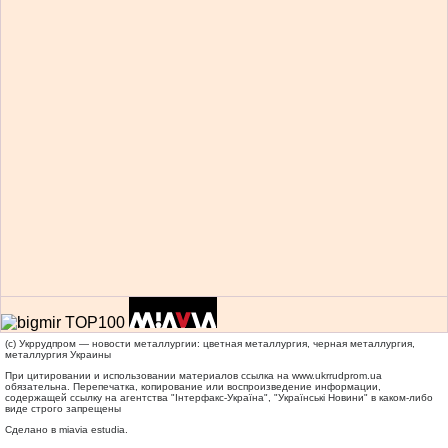
(c) Укррудпром — новости металлургии: цветная металлургия, черная металлургия,
металлургия Украины
При цитировании и использовании материалов ссылка на
www.ukrrudprom.ua
обязательна. Перепечатка, копирование или воспроизведение информации,
содержащей ссылку на агентства "Iнтерфакс-Україна", "Українськi Новини" в каком-либо
виде строго запрещены
Сделано в miavia estudia.