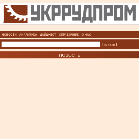
НОВОСТИ
АНАЛИТИКА
ДАЙДЖЕСТ
СПРАВОЧНИК
О НАС
| искать |
НОВОСТЬ