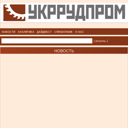
НОВОСТИ
АНАЛИТИКА
ДАЙДЖЕСТ
СПРАВОЧНИК
О НАС
| искать |
НОВОСТЬ