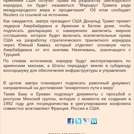
Арменией США получат права на разработку Зангезурского
коридора, он будет называться “Маршрут Трампа ради
международного мира и процветания”. Об этом сообщает
Reuters со ссылкой на источники.
Как ожидается, завтра президент США Дональд Трамп примет
лидеров Азербайджана и Армении в Белом доме, чтобы
подписать декларацию о намерениях заключить мирное
соглашение, которое будет включать исключительные права
США на разработку стратегического транзитного коридора
через Южный Кавказ, который отделяет основную часть
Азербайджана от его анклава Нахичевань, граничащего с
Турцией.
По словам источников, коридор будут эксплуатировать по
армянским законам, а Штаты передадут землю в субаренду
консорциуму для обеспечения инфраструктуры и управления.
В целом завтра планируют подписать рамочный документ,
направленный на достижение “конкретного пути к миру”.
Также Баку и Ереван подпишут документы с просьбой о
роспуске Минской группы, которую с момента ее создания в
1992 году для посредничества в урегулировании конфликта
совместно возглавляют Франция, Россия и США.