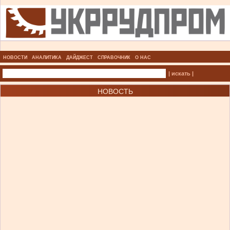
НОВОСТИ
АНАЛИТИКА
ДАЙДЖЕСТ
СПРАВОЧНИК
О НАС
| искать |
НОВОСТЬ