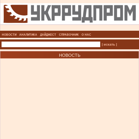
НОВОСТИ
АНАЛИТИКА
ДАЙДЖЕСТ
СПРАВОЧНИК
О НАС
| искать |
НОВОСТЬ