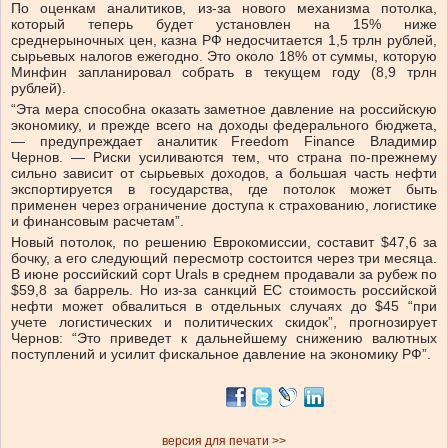
По оценкам аналитиков, из-за нового механизма потолка,
который теперь будет установлен на 15% ниже
среднерыночных цен, казна РФ недосчитается 1,5 трлн рублей,
сырьевых налогов ежегодно. Это около 18% от суммы, которую
Минфин запланировал собрать в текущем году (8,9 трлн
рублей).
“Эта мера способна оказать заметное давление на российскую
экономику, и прежде всего на доходы федерального бюджета,
— предупреждает аналитик Freedom Finance Владимир
Чернов. — Риски усиливаются тем, что страна по-прежнему
сильно зависит от сырьевых доходов, а большая часть нефти
экспортируется в государства, где потолок может быть
применен через ограничение доступа к страхованию, логистике
и финансовым расчетам”.
Новый потолок, по решению Еврокомиссии, составит $47,6 за
бочку, а его следующий пересмотр состоится через три месяца.
В июне российский сорт Urals в среднем продавали за рубеж по
$59,8 за баррель. Но из-за санкций ЕС стоимость российской
нефти может обвалиться в отдельных случаях до $45 “при
учете логистических и политических скидок”, прогнозирует
Чернов: “Это приведет к дальнейшему снижению валютных
поступлений и усилит фискальное давление на экономику РФ”.
версия для печати >>