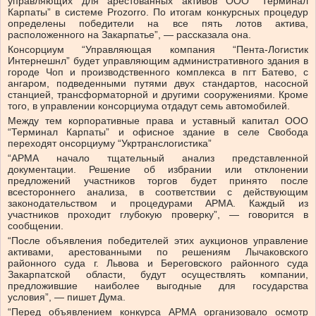
управляющих для арестованных активов ООО “Терминал
Карпаты” в системе Prozorro. По итогам конкурсных процедур
определены победители на все пять лотов актива,
расположенного на Закарпатье”, — рассказала она.
Консорциум “Управляющая компания “Пента-Логистик
Интернешнл” будет управляющим административного здания в
городе Чоп и производственного комплекса в пгт Батево, с
ангаром, подведенными путями двух стандартов, насосной
станцией, трансформаторной и другими сооружениями. Кроме
того, в управлении консорциума отдадут семь автомобилей.
Между тем корпоративные права и уставный капитал ООО
“Терминал Карпаты” и офисное здание в селе Свобода
переходят онсорциуму “Укртранслогистика”
“АРМА начало тщательный анализ представленной
документации. Решение об избрании или отклонении
предложений участников торгов будет принято после
всестороннего анализа, в соответствии с действующим
законодательством и процедурами АРМА. Каждый из
участников проходит глубокую проверку”, — говорится в
сообщении.
“После объявления победителей этих аукционов управление
активами, арестованными по решениям Лычаковского
районного суда г. Львова и Береговского районного суда
Закарпатской области, будут осуществлять компании,
предложившие наиболее выгодные для государства
условия”, — пишет Дума.
“Перед объявлением конкурса АРМА организовало осмотр