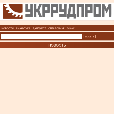
НОВОСТИ
АНАЛИТИКА
ДАЙДЖЕСТ
СПРАВОЧНИК
О НАС
| искать |
НОВОСТЬ