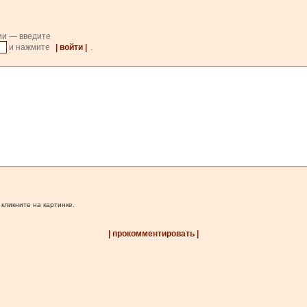
ии — введите
и нажмите
| войти |
.
 кликните на картинке.
| прокомментировать |