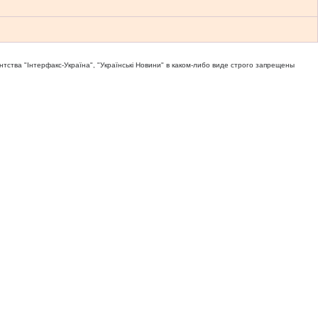
тва "Iнтерфакс-Україна", "Українськi Новини" в каком-либо виде строго запрещены