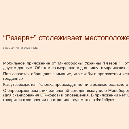
“Резерв+” отслеживает местополож
[14:00 24 июня 2025 года ]
Мобильное приложение от Минобороны Украины “Резерв+” отсл
другим данным. Об этом со вчерашнего дня пишут в украинских с
Пользоваетли обращают внимание, что якобы в приложении испо
геоданных.
Как утверждается, “слежка происходит почти в режиме реального
С опровержением этих заявлений сегодня выступило Миноборон
(для сканирования QR-кодов) и оповещения. В приложении нет G
говорится в заявлении на странице ведомства в Фейсбуке.