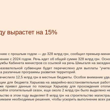
ду вырастет на 15%
нению с прошлым годом — до 328 млрд грн, сообщил премьер-мин
нению с 2024 годом. Речь идет об общей сумме 328 млрд грн. Осно
ужбы Кабинета министров со ссылкой на речь Шмыгаля на заседан
разовательной субвенции будет перечислено для выплаты “учите
на различные программы развития территорий.
еречислило 12,5 млрд грн в местные бюджеты. Особое внимание у
нции для бюджета Харькова на аварийно-восстановительные раб
кже привел данные по помощи Харькову для прохождения отопи
ройти отопительный сезон, еще около 2 млрд грн было выделено н
ьство в этом году выделяет 8 млрд грн на строительство магистр
ринимаем необходимые решения, чтобы ускорить выполнение всех р