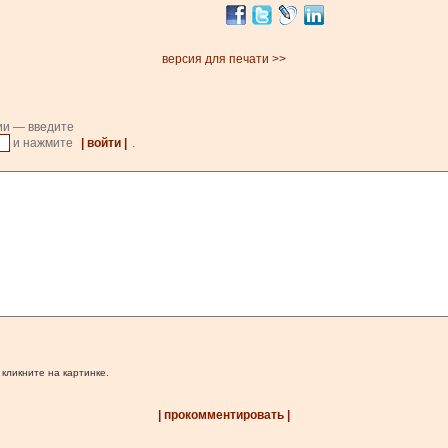
версия для печати >>
ии — введите
и нажмите
| войти |
.
 кликните на картинке.
| прокомментировать |