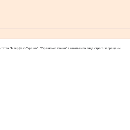
тва "Iнтерфакс-Україна", "Українськi Новини" в каком-либо виде строго запрещены