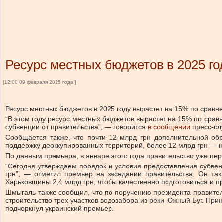
Ресурс местных бюджетов в 2025 го
[12:00 09 февраля 2025 года ]
Ресурс местных бюджетов в 2025 году вырастет на 15% по срав
“В этом году ресурс местных бюджетов вырастет на 15% по срав
субвенции от правительства”, — говорится
в сообщении
пресс-сл
Сообщается также, что почти 12 млрд грн дополнительной об
поддержку деоккупированных территорий, более 12 млрд грн — 
По данным премьера, в январе этого года правительство уже п
“Сегодня утверждаем порядок и условия предоставления субве
грн”, — отметил премьер на заседании правительства. Он та
Харьковщины 2,4 млрд грн, чтобы качественно подготовиться и п
Шмыгаль также сообщил, что по поручению президента правител
строительство трех участков водозабора из реки Южный Буг. П
подчеркнул украинский премьер.