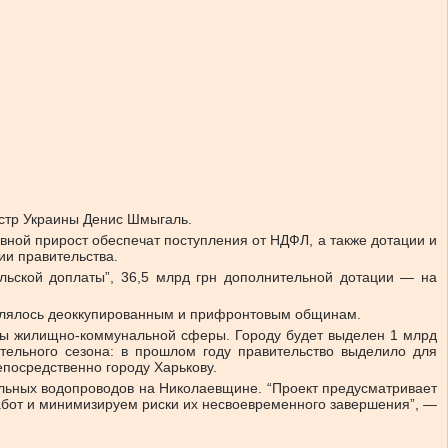
истр Украины Денис Шмыгаль.
вной прирост обеспечат поступления от НДФЛ, а также дотации и
ии правительства.
льской доплаты”, 36,5 млрд грн дополнительной дотации — на
делялось деоккупированным и прифронтовым общинам.
оты жилищно-коммунальной сферы. Городу будет выделен 1 млрд
тельного сезона: в прошлом году правительство выделило для
епосредственно городу Харькову.
альных водопроводов на Николаевщине. “Проект предусматривает
абот и минимизируем риски их несвоевременного завершения”, —