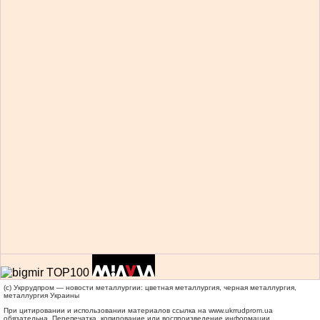
(c) Укррудпром — новости металлургии: цветная металлургия, черная металлургия,
металлургия Украины
При цитировании и использовании материалов ссылка на
www.ukrrudprom.ua
обязательна. Перепечатка, копирование или воспроизведение информации,