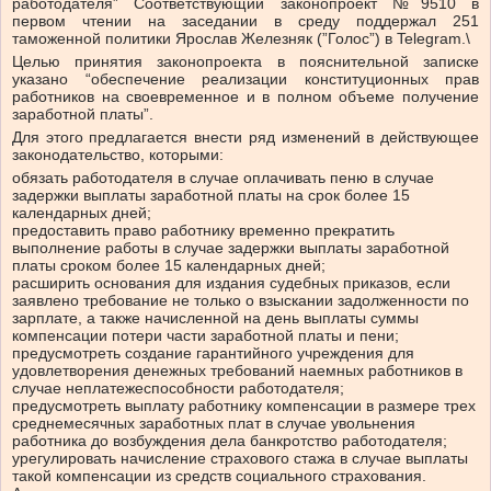
работодателя” Соответствующий законопроект №9510 в
первом чтении на заседании в среду поддержал 251
таможенной политики Ярослав Железняк (”Голос”) в Telegram.\
Целью принятия законопроекта в пояснительной записке
указано “обеспечение реализации конституционных прав
работников на своевременное и в полном объеме получение
заработной платы”.
Для этого предлагается внести ряд изменений в действующее
законодательство, которыми:
обязать работодателя в случае оплачивать пеню в случае
задержки выплаты заработной платы на срок более 15
календарных дней;
предоставить право работнику временно прекратить
выполнение работы в случае задержки выплаты заработной
платы сроком более 15 календарных дней;
расширить основания для издания судебных приказов, если
заявлено требование не только о взыскании задолженности по
зарплате, а также начисленной на день выплаты суммы
компенсации потери части заработной платы и пени;
предусмотреть создание гарантийного учреждения для
удовлетворения денежных требований наемных работников в
случае неплатежеспособности работодателя;
предусмотреть выплату работнику компенсации в размере трех
среднемесячных заработных плат в случае увольнения
работника до возбуждения дела банкротство работодателя;
урегулировать начисление страхового стажа в случае выплаты
такой компенсации из средств социального страхования.