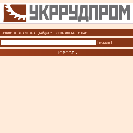
НОВОСТИ
АНАЛИТИКА
ДАЙДЖЕСТ
СПРАВОЧНИК
О НАС
| искать |
НОВОСТЬ