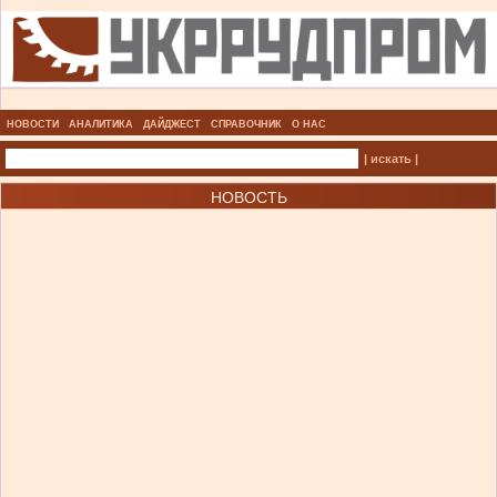
НОВОСТИ
АНАЛИТИКА
ДАЙДЖЕСТ
СПРАВОЧНИК
О НАС
| искать |
НОВОСТЬ