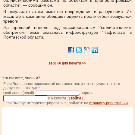
баллистическими ракетами по объектам в Днепропетровской
области”, — сообщил он.
В результате атаки имеются повреждения и разрушения. Их
масштаб в компании обещают оценить после отбоя воздушной
тревоги.
На прошлой неделе под массированным баллистическим
обстрелом также оказалась инфраструктура “Нафтогаза” в
Полтавской области.
версия для печати >>
Что скажете, Аноним?
Если Вы зарегистрированный пользователь и хотите участвовать в
дискуссии — введите
свой логин (email)
, пароль
и нажмите
| войти |
.
Если Вы еще не зарегистрировались, зайдите на
страницу регистрации
.